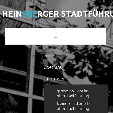
H
E
I
N
S
B
E
R
G
E
R
S
T
A
D
T
F
Ü
H
R
home
über uns
führungen
große historische
oberstadtführung
kleinere historische
oberstadtführung