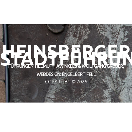
HEINSBERGER
STADTFÜHRU
FÜHRUNGEN: HELMUT HAWINKELS & WOLFGANG GRUBER,
WEBDESIGN: ENGELBERT FELL
COPYRIGHT ©
2026