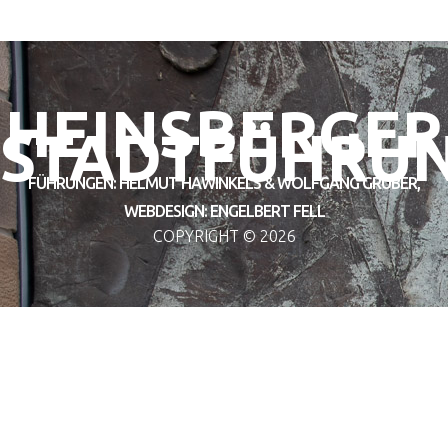
HEINSBERGER
STADTFÜHRU
FÜHRUNGEN: HELMUT HAWINKELS & WOLFGANG GRUBER,
WEBDESIGN: ENGELBERT FELL
COPYRIGHT ©
2026