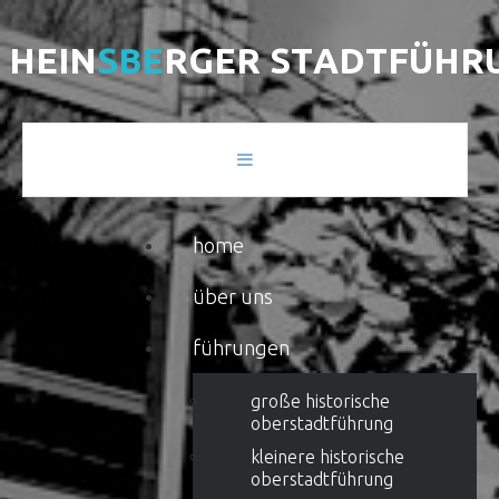
H
E
I
N
S
B
E
R
G
E
R
S
T
A
D
T
F
Ü
H
R
home
über uns
führungen
große historische
oberstadtführung
kleinere historische
oberstadtführung